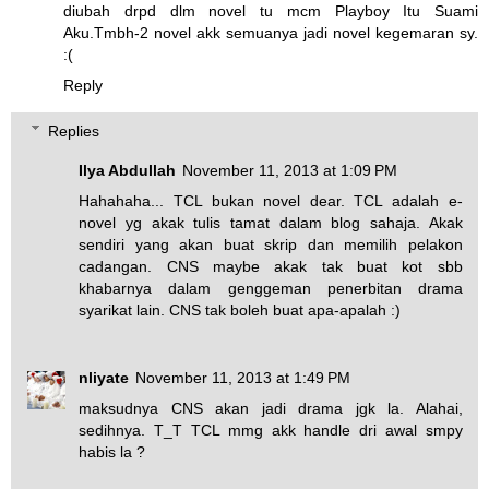
diubah drpd dlm novel tu mcm Playboy Itu Suami
Aku.Tmbh-2 novel akk semuanya jadi novel kegemaran sy.
:(
Reply
Replies
Ilya Abdullah
November 11, 2013 at 1:09 PM
Hahahaha... TCL bukan novel dear. TCL adalah e-
novel yg akak tulis tamat dalam blog sahaja. Akak
sendiri yang akan buat skrip dan memilih pelakon
cadangan. CNS maybe akak tak buat kot sbb
khabarnya dalam genggeman penerbitan drama
syarikat lain. CNS tak boleh buat apa-apalah :)
nliyate
November 11, 2013 at 1:49 PM
maksudnya CNS akan jadi drama jgk la. Alahai,
sedihnya. T_T TCL mmg akk handle dri awal smpy
habis la ?